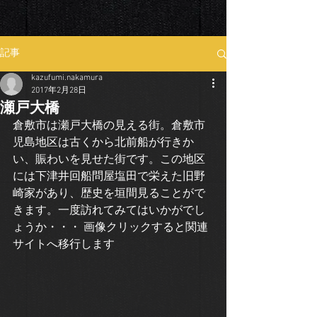
記事
kazufumi.nakamura
2017年2月28日
瀬戸大橋
倉敷市は瀬戸大橋の見える街。倉敷市
児島地区は古くから北前船が行きか
い、賑わいを見せた街です。この地区
には下津井回船問屋塩田で栄えた旧野
崎家があり、歴史を垣間見ることがで
きます。一度訪れてみてはいかがでし
ょうか・・・ 画像クリックすると関連
サイトへ移行します