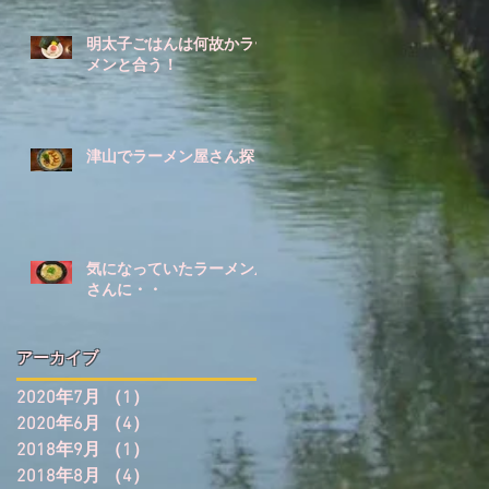
明太子ごはんは何故かラー
メンと合う！
津山でラーメン屋さん探し
気になっていたラーメン屋
さんに・・
アーカイブ
2020年7月
（1）
1件の記事
2020年6月
（4）
4件の記事
2018年9月
（1）
1件の記事
2018年8月
（4）
4件の記事