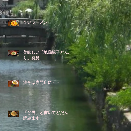
辛いラーメン
美味しい「地鶏親子どんぶ
り」発見
油そば専門店に・・
「ど男」と書いてどだんと
読みます。