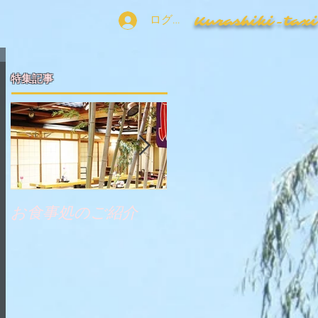
ログイン
​Kurashiki-tax
特集記事
お食事処のご紹介
瀬戸大橋