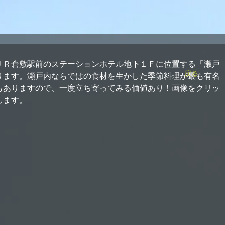
ＪＲ倉敷駅前のステーションホテル地下１Ｆに位置する「瀬戸
戻る
ります。瀬戸内ならではの食材を生かした季節料理が最も有名
もありますので、一度立ち寄ってみる価値あり！画像をクリッ
します。