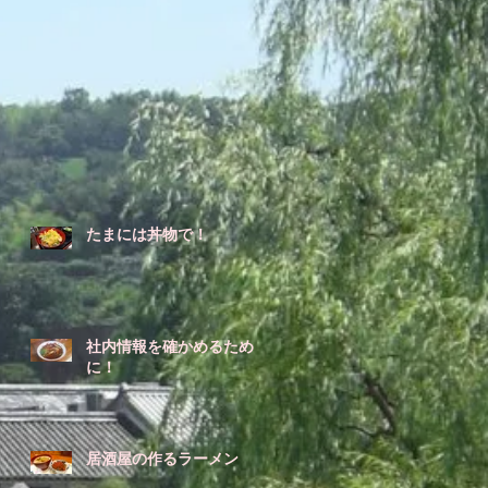
たまには丼物で！
社内情報を確かめるため
に！
居酒屋の作るラーメン