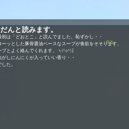
どだんと読みます。
最初は「どおとこ」と読んでました。恥ずかし・・
戻る
ローッとした豚骨醤油ベースなスープが食欲をそそります。
プとよく絡んでくれます。ヽ(^o^)丿
焦がしにんにくが入っていい香り・・
でした。