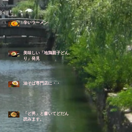
辛いラーメン
美味しい「地鶏親子どんぶ
り」発見
油そば専門店に・・
「ど男」と書いてどだんと
読みます。