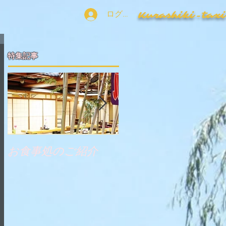
ログイン
​Kurashiki-tax
特集記事
お食事処のご紹介
瀬戸大橋