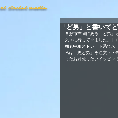
axi Social media
「ど男」と書いて
倉敷市吉岡にある「ど男」
久々に行ってきました。ト
麵も中細ストレート系でスー
私は「黒ど男」を注文・・
またお邪魔したいイッピン