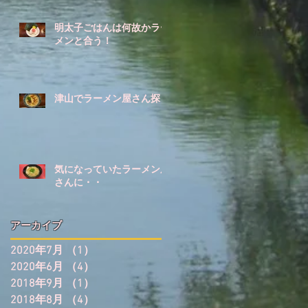
明太子ごはんは何故かラー
メンと合う！
津山でラーメン屋さん探し
気になっていたラーメン屋
さんに・・
アーカイブ
2020年7月
（1）
1件の記事
2020年6月
（4）
4件の記事
2018年9月
（1）
1件の記事
2018年8月
（4）
4件の記事