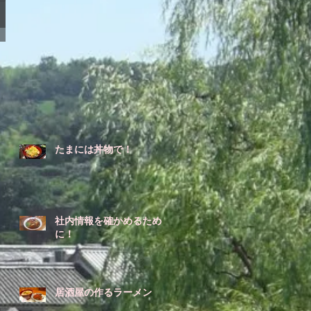
たまには丼物で！
社内情報を確かめるため
に！
居酒屋の作るラーメン