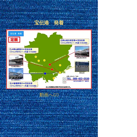
宝伝港 発着
動画へGO