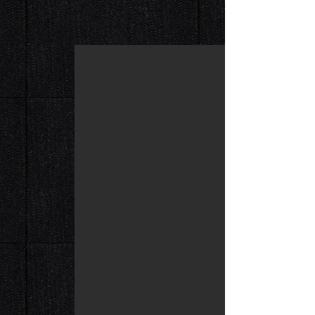
倉敷駅南口１
​後楽園コース