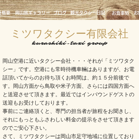
社概要
岡山旅ギャラリー
ブログ
観光タクシー日記
お
お食事処
ミツワタクシー有限会社​
​kurashiki-taxi group
岡山空港に近いタクシー会社・・・それが「ミツワタク
シー」です。​空港にも常時待機車輛はありますが、お電
話
頂いてからのお待ち頂くお時間は、約１５分前後で
す。岡山方面から鳥取や米子方面、さらには四国方面へ
と送
迎させて頂きます。最近ではインバウンドゲストの
送迎もお受けしております。
事前にご連絡頂くと、専門の担当者が旅程をお聞きし、
それにもっともふさわしい料金の提示をさせて頂きます
のでご安心下さい。
​さて、ミツワタクシーは岡山市足守地域に位置しており