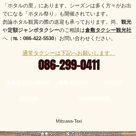
「
ホタルの里」にあります。シーズンは多く方々がお出
でになる「ホタル祭り」も開催されています。
​勿論ホタル観賞の際の送迎も承っております。尚、
観光
や
定額ジャンボタクシー
のご相談は
倉敷タクシー観光社
へ（
℡：086-422-5530
）お問い合わせください。
​通常タクシーは下記へお願いします。
086-299-0411
倉敷タクシー観光社
倉敷タクシー
グループ
岡山空港
岡山観光WEB
Mitsuwa-Taxi
Copyright © 倉敷タクシー株式会社All Rights Reserved.