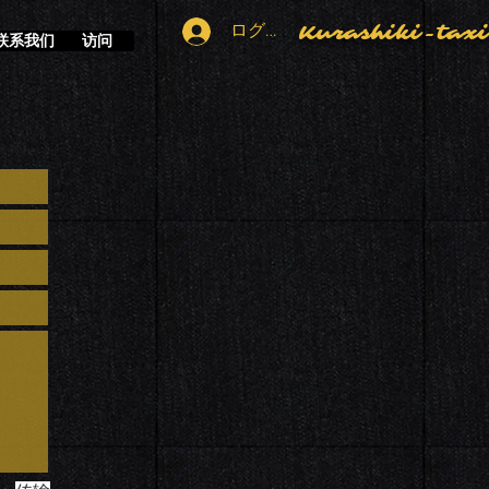
ログイン
​Kurashiki-tax
联系我们
访问