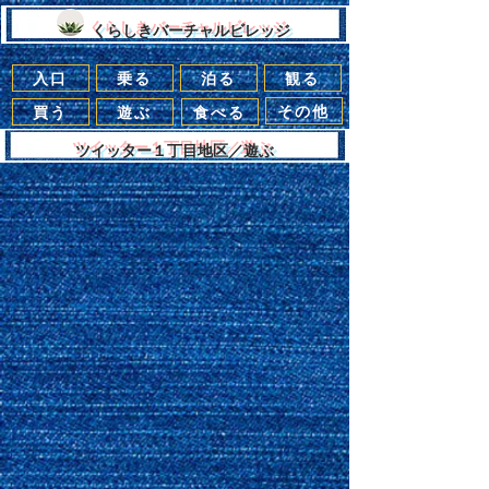
​くらしきバーチャルビレッジ
入口
乗る
泊る
観る
その他
買う
遊ぶ
食べる
​ツイッター１丁目地区／遊ぶ